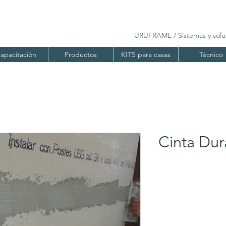
URUFRAME / Sistemas y soluci
apacitación
Productos
KITS para casas
Técnico
Cinta Dur