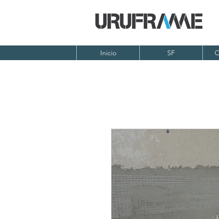
Inicio
SF
C